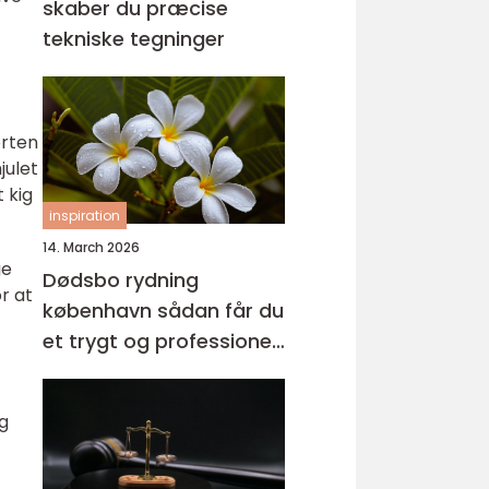
skaber du præcise
tekniske tegninger
orten
julet
 kig
inspiration
14. March 2026
ge
Dødsbo rydning
r at
københavn sådan får du
et trygt og professionelt
forløb
og