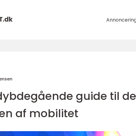
T.
dk
Annoncerin
tensen
 dybdegående guide til d
n af mobilitet