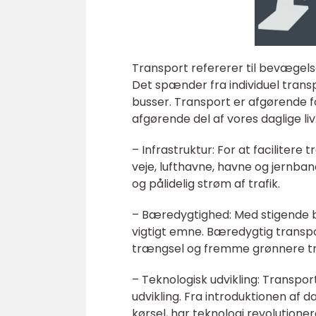
Transport refererer til bevægelse
Det spænder fra individuel transp
busser. Transport er afgørende f
afgørende del af vores daglige liv
– Infrastruktur: For at facilitere
veje, lufthavne, havne og jernbane
og pålidelig strøm af trafik.
– Bæredygtighed: Med stigende b
vigtigt emne. Bæredygtig transp
trængsel og fremme grønnere tra
– Teknologisk udvikling: Transpo
udvikling. Fra introduktionen af
kørsel, har teknologi revolutioner