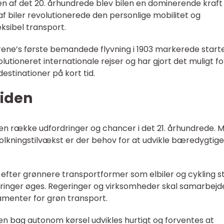
en af det 20. århundrede blev bilen en dominerende kraft
af biler revolutionerede den personlige mobilitet og
ksibel transport.
rene’s første bemandede flyvning i 1903 markerede start
lutioneret internationale rejser og har gjort det muligt fo
estinationer på kort tid.
tiden
en række udfordringer og chancer i det 21. århundrede. 
olkningstilvækst er der behov for at udvikle bæredygtige
 efter grønnere transportformer som elbiler og cykling st
ringer øges. Regeringer og virksomheder skal samarbej
tamenter for grøn transport.
n bag autonom kørsel udvikles hurtigt og forventes at