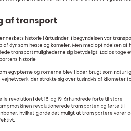
g af transport
enneskets historie i årtusinder. I begyndelsen var transp
lp af dyr som heste og kameler. Men med opfindelsen af h
dede transportmulighederne sig betydeligt. Lad os tage et
portens historie:
er som egypterne og romerne blev floder brugt som naturli
ejnetværk, der strakte sig over tusindvis af kilometer fo
elle revolution i det 18. og 19. århundrede førte til store
Dampmaskinen revolutionerede transporten og førte til
nbaner, hvilket gjorde det muligt at transportere varer 
ektivt.