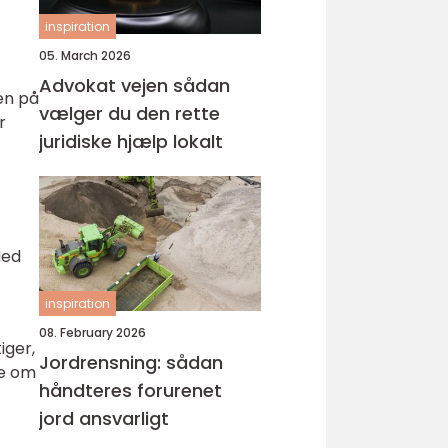
inspiration
05. March 2026
Advokat vejen sådan
en på
vælger du den rette
r
juridiske hjælp lokalt
Med
inspiration
08. February 2026
iger,
Jordrensning: sådan
de om
håndteres forurenet
jord ansvarligt