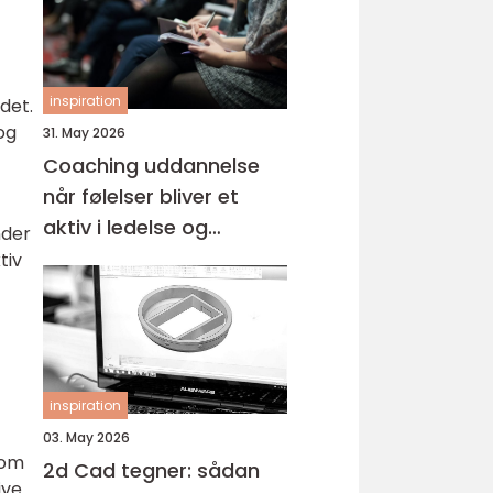
inspiration
det.
og
31. May 2026
Coaching uddannelse
når følelser bliver et
aktiv i ledelse og
nder
arbejdsliv
tiv
inspiration
03. May 2026
nom
2d Cad tegner: sådan
ive