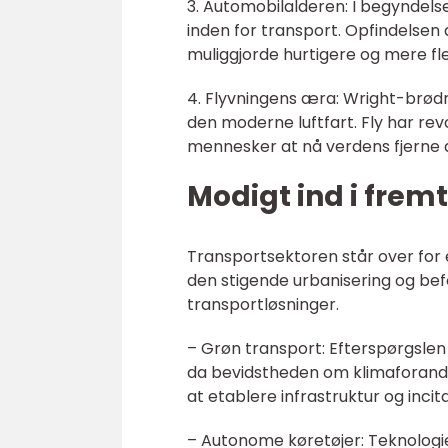
3. Automobilalderen: I begyndels
inden for transport. Opfindelsen 
muliggjorde hurtigere og mere fle
4. Flyvningens æra: Wright-brød
den moderne luftfart. Fly har revo
mennesker at nå verdens fjerne d
Modigt ind i frem
Transportsektoren står over for 
den stigende urbanisering og bef
transportløsninger.
– Grøn transport: Efterspørgslen
da bevidstheden om klimaforand
at etablere infrastruktur og inci
– Autonome køretøjer: Teknologie