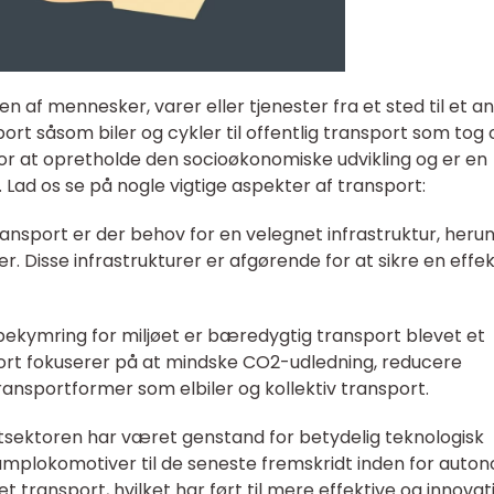
n af mennesker, varer eller tjenester fra et sted til et an
ort såsom biler og cykler til offentlig transport som tog 
or at opretholde den socioøkonomiske udvikling og er en
. Lad os se på nogle vigtige aspekter af transport:
 transport er der behov for en velegnet infrastruktur, heru
r. Disse infrastrukturer er afgørende for at sikre en effek
ekymring for miljøet er bæredygtig transport blevet et
ort fokuserer på at mindske CO2-udledning, reducere
nsportformer som elbiler og kollektiv transport.
rtsektoren har været genstand for betydelig teknologisk
 damplokomotiver til de seneste fremskridt inden for auto
et transport, hvilket har ført til mere effektive og innovat