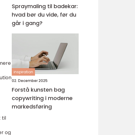
Spraymaling til badekar:
hvad bør du vide, før du
går i gang?
mmere
inspiration
ution
02. December 2025
Forstå kunsten bag
copywriting i moderne
markedsføring
til
er og