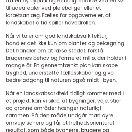
fra en ny bypark og et boligområde ved en sø
til udearealer ved plejeboliger eller et
idrætsanlæg. Fælles for opgaverne er, at
landskabet altid spiller hovedrollen.
Når vi taler om god landskabsarkitektur,
handler det ikke kun om planter og belægning.
Det handler om at læse stedet, forstå
brugernes behov og forme et miljø, der holder i
mange år. En gennemtænkt plan kan skabe
tryghed, understøtte fællesskaber og give
bedre adgang til naturen også midt i byen.
Når en landskabsarkitekt tidligt kommer med i
et projekt, kan vi sikre, at bygninger, veje, stier
og grønne områder hænger naturligt
sammen. På den måde undgår man dyre
omveje senere og får et helhedsorienteret
resultat, som både bygherre, brugere og