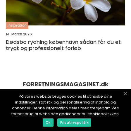
inspiration
14. March 2026
Dødsbo rydning københavn sådan får du et
trygt og professionelt forløb
FORRETNINGSMAGASINET.
dk
På vores website bruges cookies til at huske dine
indstillinger, statistik og personalisering af indhold og
annoncer. Denne information deles med tredjepart. Ved
fortsat brug af websiden godkender du cookiepolitikken.
Ok
Privatlivspolitik