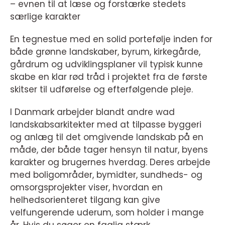
– evnen til at læse og forstærke stedets
særlige karakter
En tegnestue med en solid portefølje inden for
både grønne landskaber, byrum, kirkegårde,
gårdrum og udviklingsplaner vil typisk kunne
skabe en klar rød tråd i projektet fra de første
skitser til udførelse og efterfølgende pleje.
I Danmark arbejder blandt andre wad
landskabsarkitekter med at tilpasse byggeri
og anlæg til det omgivende landskab på en
måde, der både tager hensyn til natur, byens
karakter og brugernes hverdag. Deres arbejde
med boligområder, bymidter, sundheds- og
omsorgsprojekter viser, hvordan en
helhedsorienteret tilgang kan give
velfungerende uderum, som holder i mange
år. Hvis du søger en faglig stærk