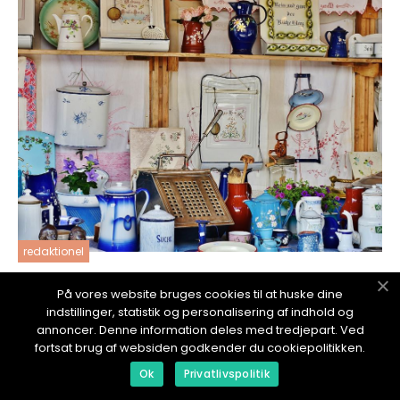
redaktionel
17. January 2024
På vores website bruges cookies til at huske dine
Import er en afgørende økonomisk aktivitet,
indstillinger, statistik og personalisering af indhold og
der spiller en central rolle i både private og
annoncer. Denne information deles med tredjepart. Ved
virksomheders økonomier
fortsat brug af websiden godkender du cookiepolitikken.
Ok
Privatlivspolitik