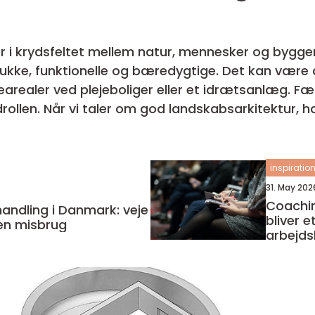
r i krydsfeltet mellem natur, mennesker og bygger
kke, funktionelle og bæredygtige. Det kan være a
arealer ved plejeboliger eller et idrætsanlæg. Fæl
dler det ikke kun om
ndler om at læs...
inspiratio
31. May 202
Coaching ud
andling i Danmark: veje
bliver e
uden misbrug
arbejdsl