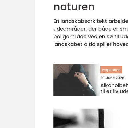
naturen
En landskabsarkitekt arbejde
udeområder, der både er smu
boligområde ved en sø til ude
landskabet altid spiller hovedrollen. Når vi taler om god landskabsarkitektur, han
planter og belægning. Det ha
inspiration
20. June 2026
Alkoholbeh
til et liv 